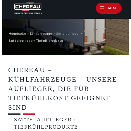
Zum
MENU
Inhalt
springen
Hauptseite
>
Kühlfahrzeuge
>
Sattelauflieger
>
Sattelauflieger · Tiefkühlprodukte
CHEREAU –
KÜHLFAHRZEUGE – UNSERE
AUFLIEGER, DIE FÜR
TIEFKÜHLKOST GEEIGNET
SIND
SATTELAUFLIEGER ·
TIEFKÜHLPRODUKTE