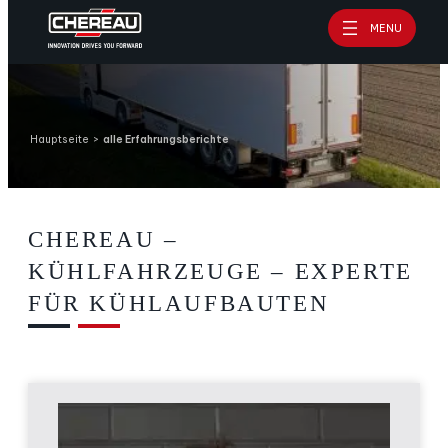
Zum
MENU
Inhalt
springen
Hauptseite
>
alle Erfahrungsberichte
CHEREAU –
KÜHLFAHRZEUGE – EXPERTE
FÜR KÜHLAUFBAUTEN