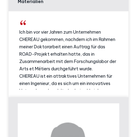
Materialien
Ich bin vor vier Jahren zum Unternehmen
CHEREAU gekommen, nachdem ich im Rahmen
meiner Doktorarbeit einen Auftrag für das
ROAD-Projekt erhalten hatte, das in
Zusammenarbeit mit dem Forschungslabor der
Arts et Métiers durchgeführt wurde.
CHEREAU ist ein attraktives Unternehmen für
einen Ingenieur, da es sich um ein innovatives
Unternehmen handelt, das bei zahlreichen
neuen Energiequellen Pionierarbeit leistet:
Wasserstoff, Solarenergie etc. Darüber hinaus
bietet es die Möglichkeit, an verschiedenen
Großprojekten mit einer echten
technologischen Vielfalt zu arbeiten.
Darüber hinaus entwickelt CHEREAU ständig