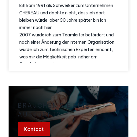
Ich kam 1991 als Schweißer zum Unternehmen
CHEREAU und dachte nicht, dass ich dort
bleiben würde, aber 30 Jahre später bin ich
immer noch hier.
2007 wurde ich zum Teamleiter befördert und
nach einer Änderung der internen Organisation
wurde ich zum technischen Experten ernannt,
was mir die Möglichkeit gab, näher am
Geschehen zu sein.
Was mich dazu bewogen hat, meine Karriere im
Unternehmen fortzusetzen, war die Vielfalt der
Berufe und des Know-hows sowie die Teilnahme
an verschiedenen Arbeitsgruppen.
Während meiner Laufbahn hatte ich auch das
BRAUCHEN SIE EINE
Glück, mein Fachwissen an neue Mitarbeiter
AUSKUNFT?
weitergeben zu können.
CHEREAU hat mich während meiner gesamten
Kontact
Laufbahn durch interne und externe Schulungen